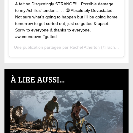
& felt so Disgustingly STRANGE!! . Possible damage
to my Achilles’ tendon… . . 🤮 Absolutely Devastated.
Not sure what’s going to happen but I’ll be going home
tomorrow to get sorted out, just so gutted & upset.
Sorry to everyone & thanks to everyone.
#womendown #gutted
Une publication partagée par
Rachel Atherton
(@rachybox) le
1
À LIRE AUSSI...