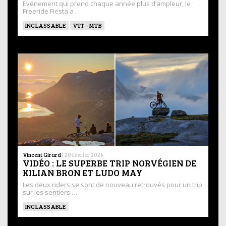
Evénement qui prend chaque année plus d’ampleur, le
Freeride Fiesta a …
INCLASSABLE
VTT - MTB
Vincent Girard
|
20 février 2026
VIDÉO : LE SUPERBE TRIP NORVÉGIEN DE
KILIAN BRON ET LUDO MAY
Les deux riders se sont de nouveau retrouvés pour un trip
sur les sentiers …
INCLASSABLE