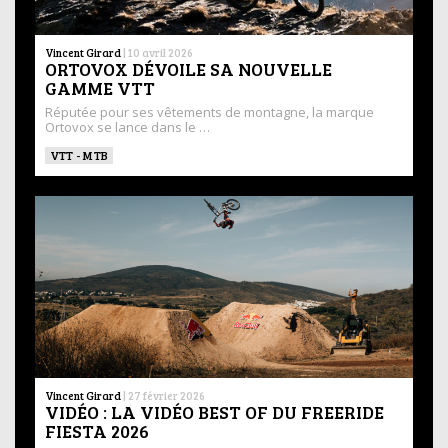
Vincent Girard
|
10 avril 2026
ORTOVOX DÉVOILE SA NOUVELLE
GAMME VTT
Réputée pour ses vêtements de montagne, la marque
Ortovox se lance dans le …
VTT - MTB
Vincent Girard
|
27 février 2026
VIDÉO : LA VIDÉO BEST OF DU FREERIDE
FIESTA 2026