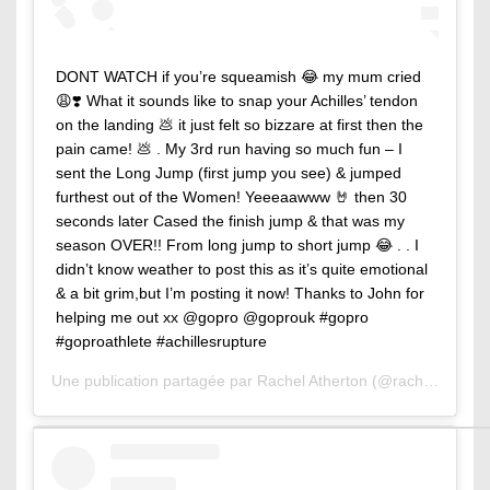
DONT WATCH if you’re squeamish 😂 my mum cried
😩❣️ What it sounds like to snap your Achilles’ tendon
on the landing 💩 it just felt so bizzare at first then the
pain came! 💩 . My 3rd run having so much fun – I
sent the Long Jump (first jump you see) & jumped
furthest out of the Women! Yeeeaawww 🤘 then 30
seconds later Cased the finish jump & that was my
season OVER!! From long jump to short jump 😂 . . I
didn’t know weather to post this as it’s quite emotional
& a bit grim,but I’m posting it now! Thanks to John for
helping me out xx @gopro @goprouk #gopro
#goproathlete #achillesrupture
Une publication partagée par
Rachel Atherton
(@rachybox) le
1