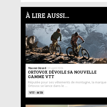
À LIRE AUSSI...
Vincent Girard
|
10 avril 2026
ORTOVOX DÉVOILE SA NOUVELLE
GAMME VTT
Réputée pour ses vêtements de montagne, la marque
Ortovox se lance dans le …
VTT - MTB