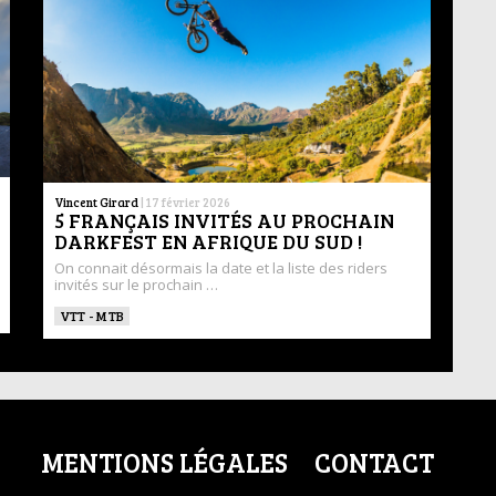
Vincent Girard
|
17 février 2026
5 FRANÇAIS INVITÉS AU PROCHAIN
DARKFEST EN AFRIQUE DU SUD !
On connait désormais la date et la liste des riders
invités sur le prochain …
VTT - MTB
MENTIONS LÉGALES
CONTACT