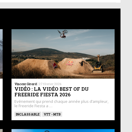
Vincent Girard
|
27 février 2026
VIDÉO : LA VIDÉO BEST OF DU
FREERIDE FIESTA 2026
Evénement qui prend chaque année plus d’ampleur,
le Freeride Fiesta a …
INCLASSABLE
VTT - MTB