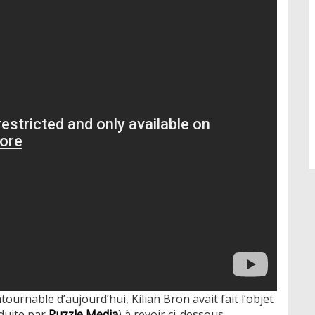
ontournable d’aujourd’hui, Kilian Bron avait fait l’objet
duite par
Puzzle Media
) à revoir ci-dessous.