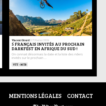
Vincent Girard
|
17 février 2026
5 FRANÇAIS INVITÉS AU PROCHAIN
DARKFEST EN AFRIQUE DU SUD !
On connait désormais la date et la liste des riders
invités sur le prochain …
VTT - MTB
MENTIONS LÉGALES
CONTACT