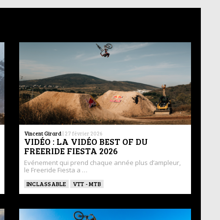
Vincent Girard
|
27 février 2026
VIDÉO : LA VIDÉO BEST OF DU
FREERIDE FIESTA 2026
Evénement qui prend chaque année plus d’ampleur,
le Freeride Fiesta a …
INCLASSABLE
VTT - MTB