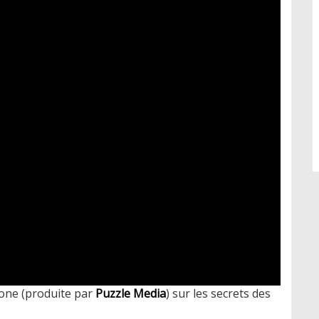
Zone (produite par
Puzzle Media
) sur les secrets des