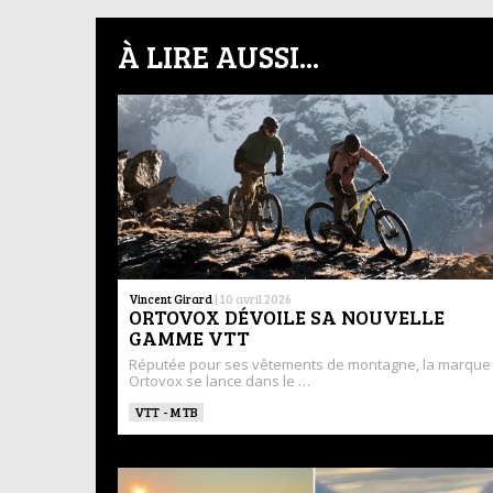
À LIRE AUSSI...
Vincent Girard
|
10 avril 2026
ORTOVOX DÉVOILE SA NOUVELLE
GAMME VTT
Réputée pour ses vêtements de montagne, la marque
Ortovox se lance dans le …
VTT - MTB