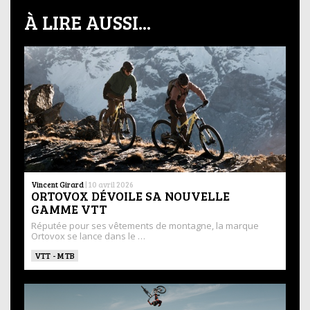
À LIRE AUSSI...
Vincent Girard
|
10 avril 2026
ORTOVOX DÉVOILE SA NOUVELLE
GAMME VTT
Réputée pour ses vêtements de montagne, la marque
Ortovox se lance dans le …
VTT - MTB