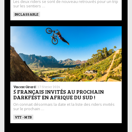
Les deux riders se sont de nouveau retrouvés pour un trip
sur les sentiers …
INCLASSABLE
Vincent Girard
|
17 février 2026
5 FRANÇAIS INVITÉS AU PROCHAIN
DARKFEST EN AFRIQUE DU SUD !
On connait désormais la date et la liste des riders invités
sur le prochain …
VTT - MTB