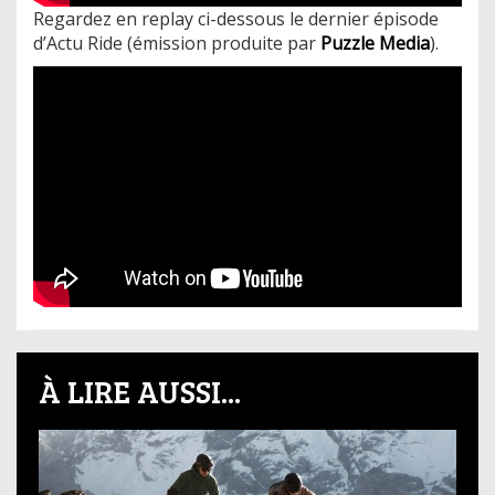
Regardez en replay ci-dessous le dernier épisode
d’Actu Ride (émission produite par
Puzzle Media
).
À LIRE AUSSI...