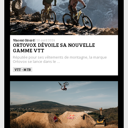
Vincent Girard
|
10 avril 2026
ORTOVOX DÉVOILE SA NOUVELLE
GAMME VTT
Réputée pour ses vêtements de montagne, la marque
Ortovox se lance dans le …
VTT - MTB