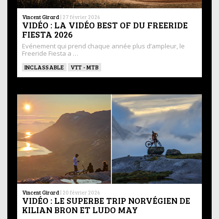
Vincent Girard
|
27 février 2026
VIDÉO : LA VIDÉO BEST OF DU FREERIDE
FIESTA 2026
Evénement qui prend chaque année plus d’ampleur, le
Freeride Fiesta a …
INCLASSABLE
VTT - MTB
Vincent Girard
|
20 février 2026
VIDÉO : LE SUPERBE TRIP NORVÉGIEN DE
KILIAN BRON ET LUDO MAY