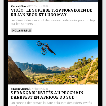
Vincent Girard
|
20 février 2026
VIDÉO : LE SUPERBE TRIP NORVÉGIEN DE
KILIAN BRON ET LUDO MAY
Les deux riders se sont de nouveau retrouvés pour un trip
sur les sentiers …
INCLASSABLE
Vincent Girard
|
17 février 2026
5 FRANÇAIS INVITÉS AU PROCHAIN
DARKFEST EN AFRIQUE DU SUD !
On connait désormais la date et la liste des riders invités