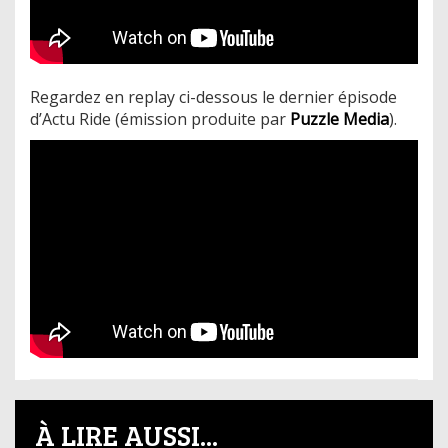
Regardez en replay ci-dessous le dernier épisode
d’Actu Ride (émission produite par
Puzzle Media
).
À LIRE AUSSI...