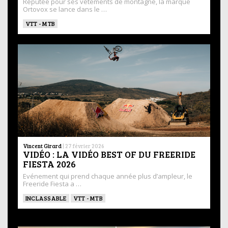
Réputée pour ses vêtements de montagne, la marque
Ortovox se lance dans le …
VTT - MTB
Vincent Girard
|
27 février 2026
VIDÉO : LA VIDÉO BEST OF DU FREERIDE
FIESTA 2026
Evénement qui prend chaque année plus d’ampleur, le
Freeride Fiesta a …
INCLASSABLE
VTT - MTB