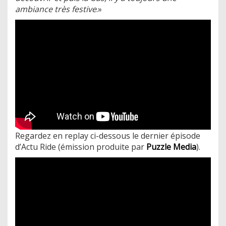
ambiance très festive
.»
Regardez en replay ci-dessous le dernier épisode
d’Actu Ride (émission produite par
Puzzle Media
).