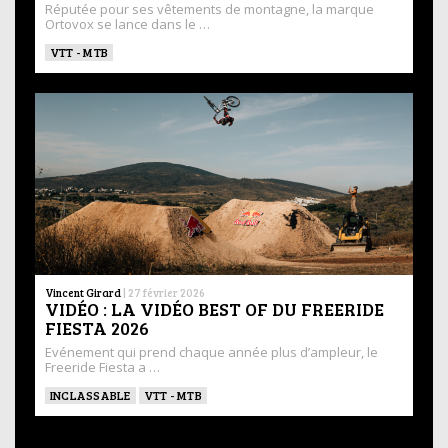
Réputée pour ses vêtements de montagne, la marque
Ortovox se lance dans le …
VTT - MTB
Vincent Girard
|
27 février 2026
VIDÉO : LA VIDÉO BEST OF DU FREERIDE
FIESTA 2026
Evénement qui prend chaque année plus d’ampleur, le
Freeride Fiesta a …
INCLASSABLE
VTT - MTB