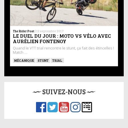
The Rider Post
|
12 septembre 2017
LE DUEL DU JOUR : MOTO VS VÉLO AVEC
AURÉLIEN FONTENOY
Quand le VTT trial rencontre le stunt, ça fait des étincelles !
Match …
MÉCANIQUE
STUNT
TRIAL
SUIVEZ-NOUS