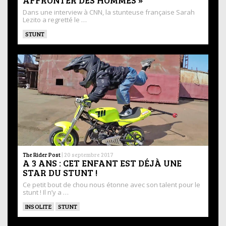
AFFRONTER DES HOMMES »
Dans une interview à CNN, la stunteuse française Sarah
Lezito a regretté le …
STUNT
The Rider Post
|
20 septembre 2017
A 3 ANS : CET ENFANT EST DÉJÀ UNE
STAR DU STUNT !
Ce petit bout de chou nous étonne avec son talent pour le
stunt ! Il n’y a …
INSOLITE
STUNT