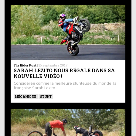
The Rider Post
|
15 septembre 2017
SARAH LEZITO NOUS RÉGALE DANS SA
NOUVELLE VIDÉO !
Considérée comme la meilleure stunteuse du monde, la
française Sarah Lezito …
MÉCANIQUE
STUNT