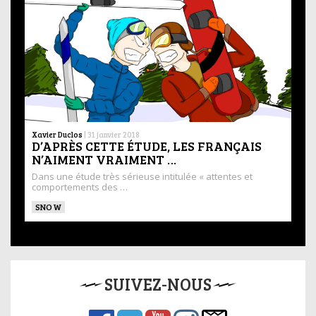
Xavier Duclos
|
31 janvier 2018
D’APRÈS CETTE ÉTUDE, LES FRANÇAIS
N’AIMENT VRAIMENT …
Dans une étude très sérieuse intitulée « attentes et
comportements des …
SNOW
SUIVEZ-NOUS