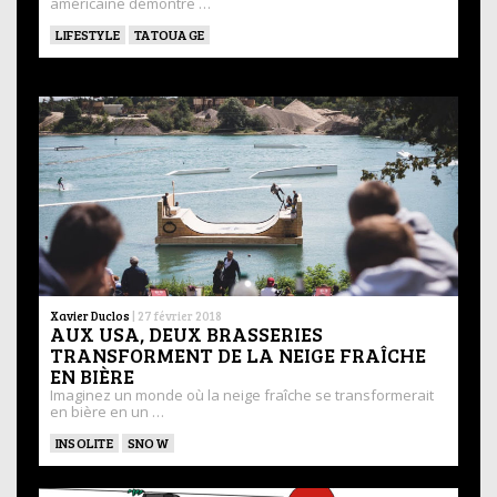
américaine démontre …
LIFESTYLE
TATOUAGE
Xavier Duclos
|
27 février 2018
AUX USA, DEUX BRASSERIES
TRANSFORMENT DE LA NEIGE FRAÎCHE
EN BIÈRE
Imaginez un monde où la neige fraîche se transformerait
en bière en un …
INSOLITE
SNOW