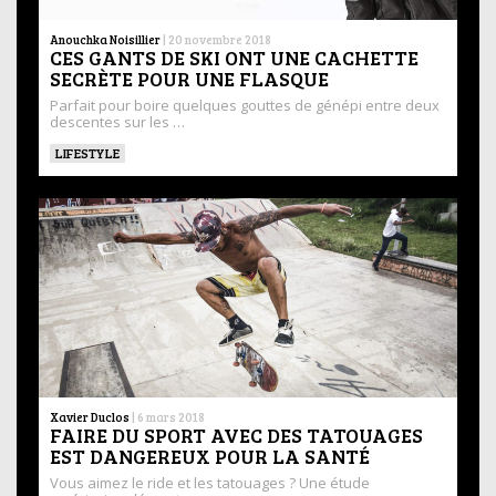
Anouchka Noisillier
|
20 novembre 2018
CES GANTS DE SKI ONT UNE CACHETTE
SECRÈTE POUR UNE FLASQUE
Parfait pour boire quelques gouttes de génépi entre deux
descentes sur les …
LIFESTYLE
Xavier Duclos
|
6 mars 2018
FAIRE DU SPORT AVEC DES TATOUAGES
EST DANGEREUX POUR LA SANTÉ
Vous aimez le ride et les tatouages ? Une étude