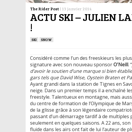
The Rider Post
|
13 janvier 2014
ACTU SKI – JULIEN L
!
SKI
SNOW
Considéré comme l’un des freeskieurs les plu
signature avec son nouveau sponsor
O'Neill
. “
d’avoir le soutien d’une marque si bien établie.
gars tels que David Wise, Oystein Braten et 
Ayant grandi dans la station de Tignes en Savoie
neige. Dans un premier temps il a enchaîné les
freestyle. Talentueux en montagne, mais aussi 
du centre de formation de l’Olympique de Mars
de la glisse grâce à son légendaire compatrio
passant d’un démarrage tardif à de multiples
seulement en quelques saisons. A 22 ans, son 
fluide dans les airs ont fait de lui l’auteur de 