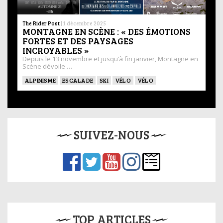
The Rider Post
|
1 décembre 2025
MONTAGNE EN SCÈNE : « DES ÉMOTIONS
FORTES ET DES PAYSAGES
INCROYABLES »
Depuis le 13 novembre et jusqu’à fin janvier, Montagne en
Scène dévoile …
ALPINISME
ESCALADE
SKI
VÉLO
VÉLO
SUIVEZ-NOUS
TOP ARTICLES