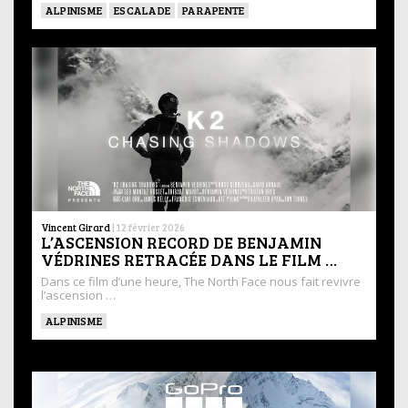
ALPINISME
ESCALADE
PARAPENTE
Vincent Girard
|
12 février 2026
L’ASCENSION RECORD DE BENJAMIN
VÉDRINES RETRACÉE DANS LE FILM …
Dans ce film d’une heure, The North Face nous fait revivre
l’ascension …
ALPINISME