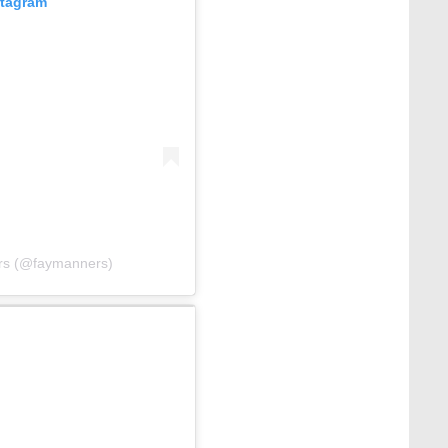
stagram
ers (@faymanners)