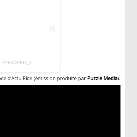
n (@endorfeen_)
ode d’Actu Ride (émission produite par
Puzzle Media
).