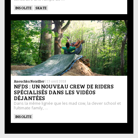
INSOLITE
SKATE
Anouchka Noisillier
|
13 avril 2018
NFDS : UN NOUVEAU CREW DE RIDERS
SPÉCIALISÉS DANS LES VIDÉOS
DÉJANTÉES
Dans la même lignée que les mad cow, la clever school et
l’ultimate family, …
INSOLITE