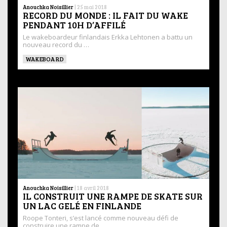
Anouchka Noisillier
|
25 mai 2018
RECORD DU MONDE : IL FAIT DU WAKE
PENDANT 10H D’AFFILÉ
Le wakeboardeur finlandais Erkka Lehtonen a battu un
nouveau record du …
WAKEBOARD
Anouchka Noisillier
|
18 avril 2018
IL CONSTRUIT UNE RAMPE DE SKATE SUR
UN LAC GELÉ EN FINLANDE
Roope Tonteri, s’est lancé comme nouveau défi de
construire une rampe de …