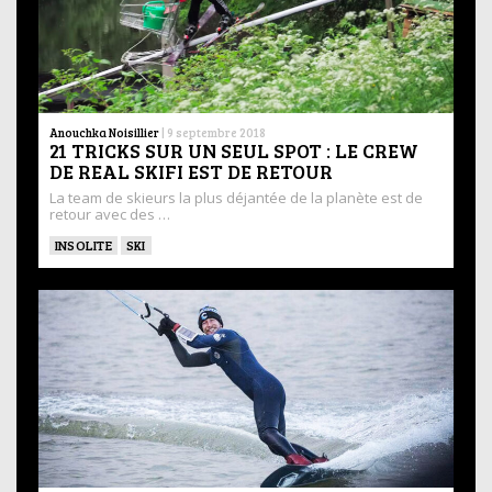
Anouchka Noisillier
|
9 septembre 2018
21 TRICKS SUR UN SEUL SPOT : LE CREW
DE REAL SKIFI EST DE RETOUR
La team de skieurs la plus déjantée de la planète est de
retour avec des …
INSOLITE
SKI