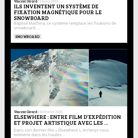
Vincent Girard
|
3 mars 2026
ILS INVENTENT UN SYSTÈME DE
FIXATION MAGNÉTIQUE POUR LE
SNOWBOARD
Baptisé Machina, ce système remplace les fixations de
snowboard …
SNOWBOARD
Vincent Girard
|
26 février 2026
ELSEWHERE : ENTRE FILM D’EXPÉDITION
ET PROJET ARTISTIQUE AVEC LES …
Dans son dernier film « Elsewhere », Arc’teryx nous
emmène dans les hautes …