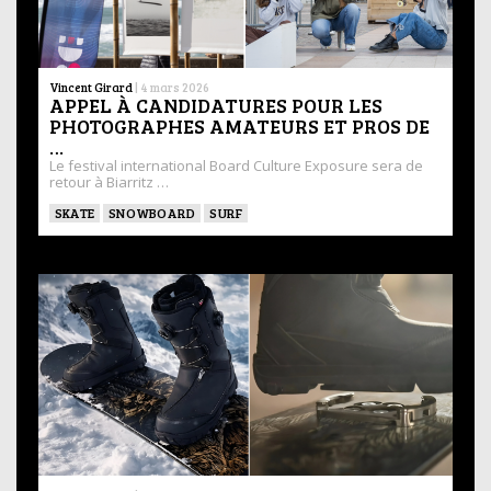
Vincent Girard
|
4 mars 2026
APPEL À CANDIDATURES POUR LES
PHOTOGRAPHES AMATEURS ET PROS DE
…
Le festival international Board Culture Exposure sera de
retour à Biarritz …
SKATE
SNOWBOARD
SURF