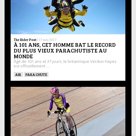
The Rider Post
|
17 mai 2017
À 101 ANS, CET HOMME BAT LE RECORD
DU PLUS VIEUX PARACHUTISTE AU
MONDE
Âgé de 101 ans et 37 jours, le britannique Verdun Hayes
est officiellement …
AIR
PARACHUTE