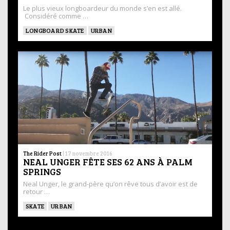
Le plus vieux longboardeur du monde s’en est allé.
Considéré comme …
LONGBOARD SKATE
URBAN
The Rider Post
|
17 novembre 2016
NEAL UNGER FÊTE SES 62 ANS À PALM
SPRINGS
Neal Unger, le grand-père qu’on rêve tous d’avoir est de
retour …
SKATE
URBAN