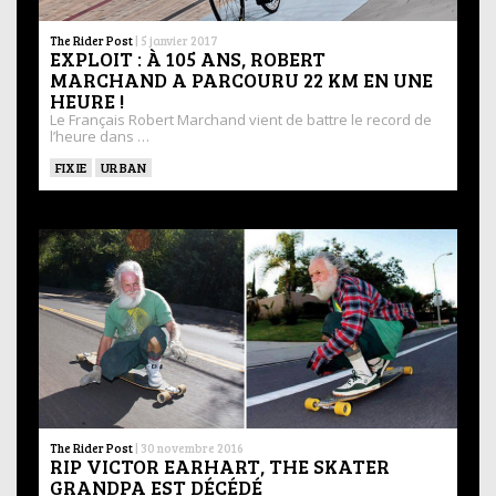
The Rider Post
|
5 janvier 2017
EXPLOIT : À 105 ANS, ROBERT
MARCHAND A PARCOURU 22 KM EN UNE
HEURE !
Le Français Robert Marchand vient de battre le record de
l’heure dans …
FIXIE
URBAN
The Rider Post
|
30 novembre 2016
RIP VICTOR EARHART, THE SKATER
GRANDPA EST DÉCÉDÉ