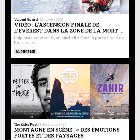
Vincent Girard
|
22 janvier 2026
VIDÉO : L’ASCENSION FINALE DE
L’EVEREST DANS LA ZONE DE LA MORT …
L’alpiniste amateur Ryan Mitchell a filmé la partie finale de
l’ascension …
ALPINISME
The Rider Post
|
1 décembre 2025
MONTAGNE EN SCÈNE : « DES ÉMOTIONS
FORTES ET DES PAYSAGES