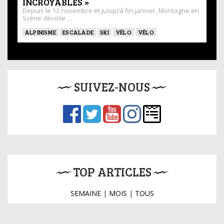
INCROYABLES »
Depuis le 13 novembre et jusqu’à fin janvier, Montagne en
Scène dévoile …
ALPINISME
ESCALADE
SKI
VÉLO
VÉLO
SUIVEZ-NOUS
TOP ARTICLES
SEMAINE
|
MOIS
|
TOUS