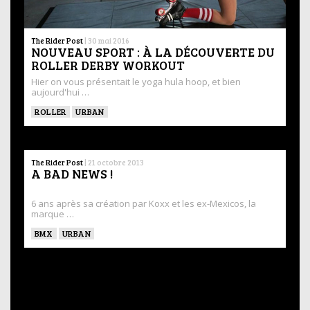
The Rider Post
|
30 mai 2016
NOUVEAU SPORT : À LA DÉCOUVERTE DU
ROLLER DERBY WORKOUT
​Hier on vous présentait le yoga hula hoop, et bien
aujourd'hui …
ROLLER
URBAN
The Rider Post
|
21 octobre 2013
A BAD NEWS !
6 ans après sa création par Koxx et les ex-Mexicos, la
marque …
BMX
URBAN