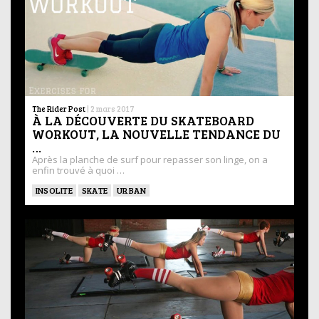
The Rider Post
|
2 mars 2017
À LA DÉCOUVERTE DU SKATEBOARD
WORKOUT, LA NOUVELLE TENDANCE DU
…
Après la planche de surf pour repasser son linge, on a
enfin trouvé à quoi …
INSOLITE
SKATE
URBAN