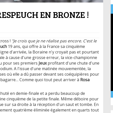
RESPEUCH EN BRONZE !
ross !
"Je crois que je ne réalise pas encore. C'est le
euch
19 ans, qui offre à la France sa cinquième
 ligne d'arrivée, la Boraine n'y croyait pas et pourtant
inale à cause d'une grosse erreur, la vice-championne
ou pour ses premiers
Jeux
profitant d'une chute d'une
 podium. A l'issue d'une matinée mouvementée, la
rses où elle a dû passer devant ses coéquipières pour
lle bagarre… Comme quoi tout peut arriver à
Rosa
chuté en demie-finale et a perdu beaucoup de
ne cinquième de la petite finale. Même déboire pour
e sur sa droite à la réception d'un saut et tombe. En
lement quatrième éliminée également en quarts tout