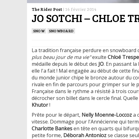
The Rider Post
|
16 février 2014
JO SOTCHI – CHLOE T
SNOW
SNOWBOARD
La tradition française perdure en snowboard c
plus beau jour de ma vie"
exulte
Chloé Tresp
médaille depuis le début des
JO
. En passant la
elle l'a fait ! Mal engagée au début de cette f
du monde junior chipe le bronze autour du c
rivale en fin de parcours pour grimper sur le
Française dans le rythme a résisté à trois cou
décrocher son billet dans le cercle final. Que
Khutor
!
Prête pour le départ,
Nelly Moenne-Loccoz
a 
vitesse. Dommage pour l'Annécienne qui termi
Charlotte Bankes
en tête en quarts qui bifurqu
petite forme,
Déborah Antonioz
se classe seu