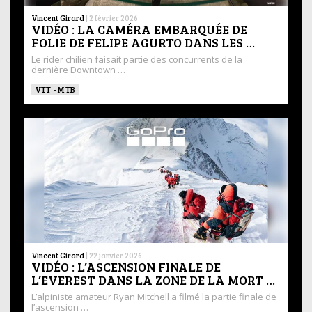
Vincent Girard
|
2 février 2026
VIDÉO : LA CAMÉRA EMBARQUÉE DE
FOLIE DE FELIPE AGURTO DANS LES …
Le rider chilien faisait partie des concurrents de la
dernière Downtown …
VTT - MTB
Vincent Girard
|
22 janvier 2026
VIDÉO : L’ASCENSION FINALE DE
L’EVEREST DANS LA ZONE DE LA MORT …
L’alpiniste amateur Ryan Mitchell a filmé la partie finale de
l’ascension …