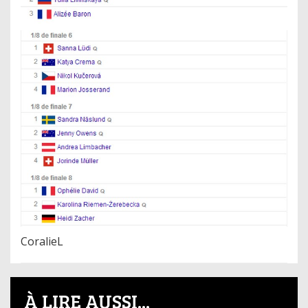
CoralieL
À LIRE AUSSI...