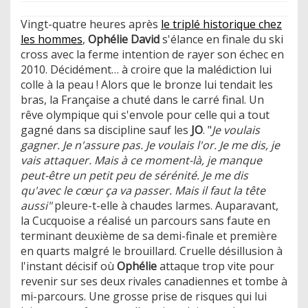
Vingt-quatre heures après
le triplé historique chez
les hommes
,
Ophélie David
s'élance en finale du ski
cross avec la ferme intention de rayer son échec en
2010. Décidément… à croire que la malédiction lui
colle à la peau ! Alors que le bronze lui tendait les
bras, la Française a chuté dans le carré final. Un
rêve olympique qui s'envole pour celle qui a tout
gagné dans sa discipline sauf les
JO
. "
Je voulais
gagner. Je n'assure pas. Je voulais l'or. Je me dis, je
vais attaquer. Mais à ce moment-là, je manque
peut-être un petit peu de sérénité. Je me dis
qu'avec le cœur ça va passer. Mais il faut la tête
aussi"
pleure-t-elle à chaudes larmes. Auparavant,
la Cucquoise a réalisé un parcours sans faute en
terminant deuxième de sa demi-finale et première
en quarts malgré le brouillard. Cruelle désillusion à
l'instant décisif où
Ophélie
attaque trop vite pour
revenir sur ses deux rivales canadiennes et tombe à
mi-parcours. Une grosse prise de risques qui lui