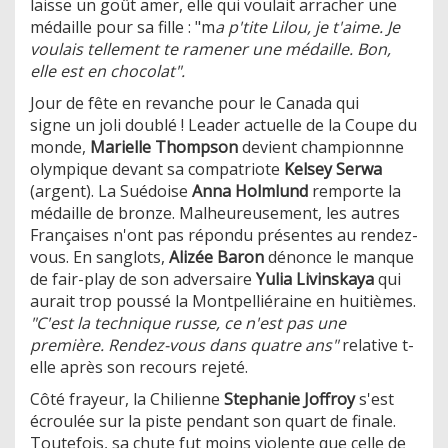
laisse un goût amer, elle qui voulait arracher une
médaille pour sa fille : "m
a p'tite Lilou, je t'aime. Je
voulais tellement te ramener une médaille. Bon,
elle est en chocolat".
Jour de fête en revanche pour le Canada qui
signe un joli doublé ! Leader actuelle de la Coupe du
monde,
Marielle Thompson
devient championnne
olympique devant sa compatriote
Kelsey Serwa
(argent). La Suédoise
Anna Holmlund
remporte la
médaille de bronze. Malheureusement, les autres
Françaises n'ont pas répondu présentes au rendez-
vous. En sanglots,
Alizée Baron
dénonce le manque
de fair-play de son adversaire
Yulia Livinskaya
qui
aurait trop poussé la Montpelliéraine en huitièmes.
"C'est la technique russe, ce n'est pas une
première. Rendez-vous dans quatre ans"
relative t-
elle après son recours rejeté.
Côté frayeur, la Chilienne
Stephanie Joffroy
s'est
écroulée sur la piste pendant son quart de finale.
Toutefois, sa chute fut moins violente que celle de