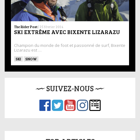
The Rider Post
|
25 février 2014
SKI EXTRÊME AVEC BIXENTE LIZARAZU
Champion du monde de foot et passionné de surf, Bixente
Lizarazu est …
SKI
SNOW
SUIVEZ-NOUS