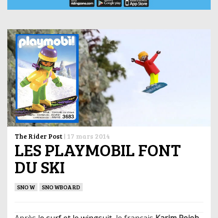
The Rider Post
|
17 mars 2014
LES PLAYMOBIL FONT
DU SKI
SNOW
SNOWBOARD
Après l
e surf et le wingsuit
, le français
Karim Rejeb