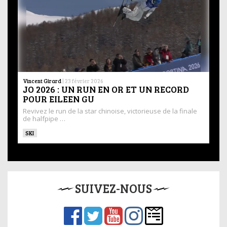
Vincent Girard
|
23 février 2026
JO 2026 : UN RUN EN OR ET UN RECORD
POUR EILEEN GU
Revivez le run de la star chinoise, victorieuse de la finale
de halfpipe …
SKI
SUIVEZ-NOUS