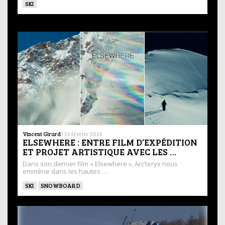
SKI
Vincent Girard
|
26 février 2026
ELSEWHERE : ENTRE FILM D’EXPÉDITION
ET PROJET ARTISTIQUE AVEC LES …
Dans son dernier film « Elsewhere », Arc’teryx nous
emmène dans les hautes …
SKI
SNOWBOARD