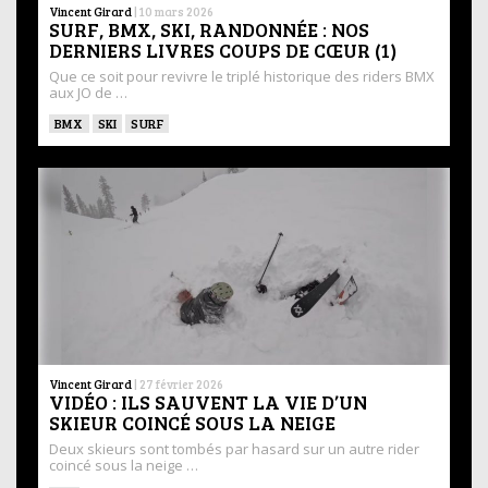
Vincent Girard
|
10 mars 2026
SURF, BMX, SKI, RANDONNÉE : NOS
DERNIERS LIVRES COUPS DE CŒUR (1)
Que ce soit pour revivre le triplé historique des riders BMX
aux JO de …
BMX
SKI
SURF
Vincent Girard
|
27 février 2026
VIDÉO : ILS SAUVENT LA VIE D’UN
SKIEUR COINCÉ SOUS LA NEIGE
Deux skieurs sont tombés par hasard sur un autre rider
coincé sous la neige …