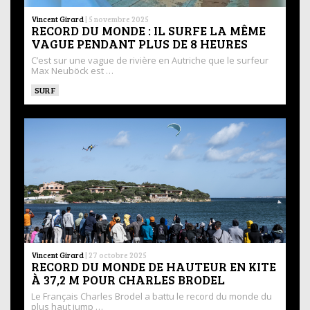
Vincent Girard
|
5 novembre 2025
RECORD DU MONDE : IL SURFE LA MÊME
VAGUE PENDANT PLUS DE 8 HEURES
C’est sur une vague de rivière en Autriche que le surfeur
Max Neuböck est …
SURF
Vincent Girard
|
27 octobre 2025
RECORD DU MONDE DE HAUTEUR EN KITE
À 37,2 M POUR CHARLES BRODEL
Le Français Charles Brodel a battu le record du monde du
plus haut jump …