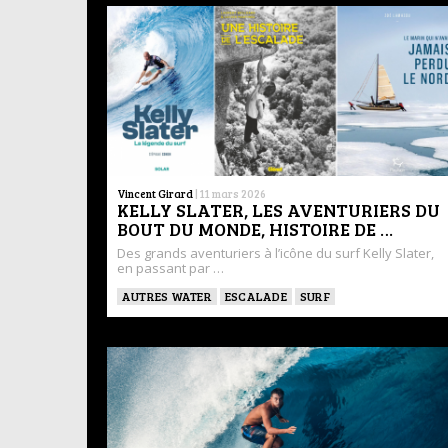
Vincent Girard
|
11 mars 2026
KELLY SLATER, LES AVENTURIERS DU
BOUT DU MONDE, HISTOIRE DE …
Des grands aventuriers à l’icône du surf Kelly Slater,
en passant par …
AUTRES WATER
ESCALADE
SURF