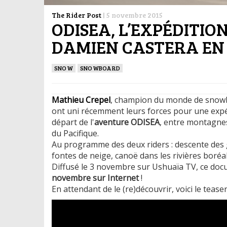
The Rider Post
|
5 novembre 2015
ODISEA, L’EXPÉDITIO
DAMIEN CASTERA EN
SNOW
SNOWBOARD
Mathieu Crepel
, champion du monde de snow
ont uni récemment leurs forces pour une expé
départ de l'
aventure ODISEA
, entre montagnes
du Pacifique.
Au programme des deux riders : descente des 
fontes de neige, canoë dans les rivières boréa
Diffusé le 3 novembre sur Ushuaïa TV, ce do
novembre sur Internet
!
En attendant de le (re)découvrir, voici le tease