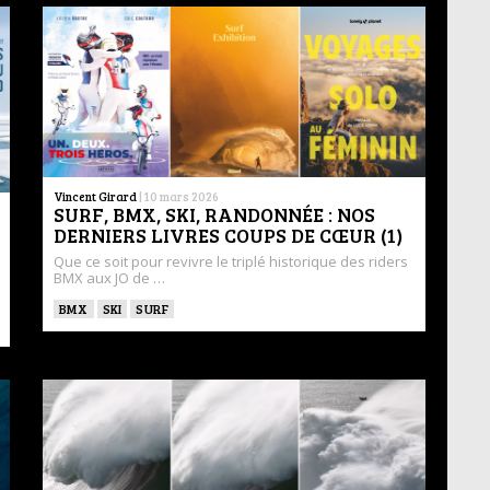
Vincent Girard
|
10 mars 2026
SURF, BMX, SKI, RANDONNÉE : NOS
DERNIERS LIVRES COUPS DE CŒUR (1)
Que ce soit pour revivre le triplé historique des riders
BMX aux JO de …
BMX
SKI
SURF