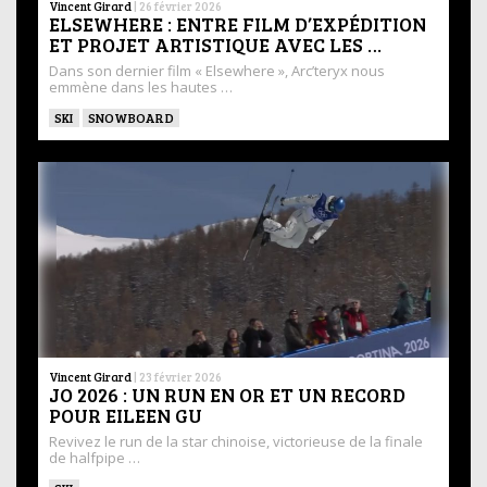
Vincent Girard
|
26 février 2026
ELSEWHERE : ENTRE FILM D’EXPÉDITION
ET PROJET ARTISTIQUE AVEC LES …
Dans son dernier film « Elsewhere », Arc’teryx nous
emmène dans les hautes …
SKI
SNOWBOARD
Vincent Girard
|
23 février 2026
JO 2026 : UN RUN EN OR ET UN RECORD
POUR EILEEN GU
Revivez le run de la star chinoise, victorieuse de la finale
de halfpipe …