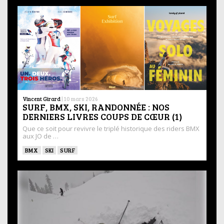
Vincent Girard
|
10 mars 2026
SURF, BMX, SKI, RANDONNÉE : NOS
DERNIERS LIVRES COUPS DE CŒUR (1)
Que ce soit pour revivre le triplé historique des riders BMX
aux JO de …
BMX
SKI
SURF