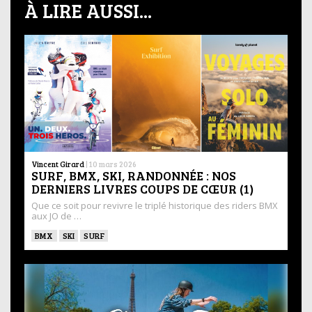
À LIRE AUSSI...
Vincent Girard
|
10 mars 2026
SURF, BMX, SKI, RANDONNÉE : NOS
DERNIERS LIVRES COUPS DE CŒUR (1)
Que ce soit pour revivre le triplé historique des riders BMX
aux JO de …
BMX
SKI
SURF