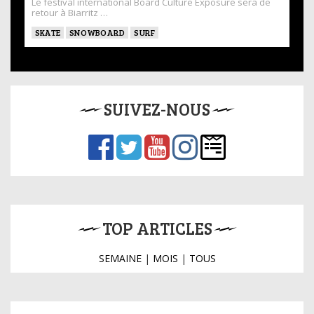
Le festival international Board Culture Exposure sera de
retour à Biarritz …
SKATE
SNOWBOARD
SURF
SUIVEZ-NOUS
TOP ARTICLES
SEMAINE
|
MOIS
|
TOUS