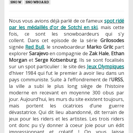
SNOW
SNOWBOARD
Nous vous avions déjà parlé de ce fameux
spot ridé
par les médaillés d'or de Sotchi en ski
, mais cette
fois, ce sont les snowboardeurs qui s'y
collent. Dans cet episode de la série
Grilosodes
signée
Red Bull
, le snowboardeur
Marko Grilc
part
explorer
Sarajevo
en compagnie de
Zak Hale
,
Ethan
Morgan
et
Serge Kotsenburg
. Ils se sont focalisés
sur un spot particulier : le site des
Jeux Olympiques
d’hiver 1984 qui fut le premier à avoir lieu dans un
pays communiste. Suite à l’effondrement de l’
URSS
,
la ville a subi le plus long siège de l’histoire
moderne en recevant en moyenne 300 obus par
jour. Aujourd’hui, les murs du site existent toujours,
mais portent les cicatrices d’une guerre
dévastatrice. Qui dit lieu abandonné, dit terrain de
jeux pour les riders et les artistes. Les trois riders
ont donc pu s’y donner à coeur joie pour un édit
impressionnant et créatif ! On vous laisse