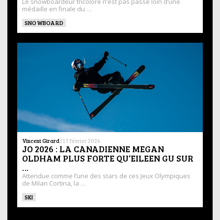
Le snowboardeur tricolore n’est pas passé loin d’une
médaille en finale du …
SNOWBOARD
Vincent Girard
|
17 février 2026
JO 2026 : LA CANADIENNE MEGAN
OLDHAM PLUS FORTE QU’EILEEN GU SUR
…
Attendue comme l’une des stars de ces Jeux Olympiques
de Milan Cortina, la …
SKI