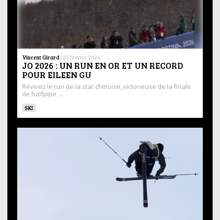
Vincent Girard
|
23 février 2026
JO 2026 : UN RUN EN OR ET UN RECORD
POUR EILEEN GU
Revivez le run de la star chinoise, victorieuse de la finale
de halfpipe …
SKI