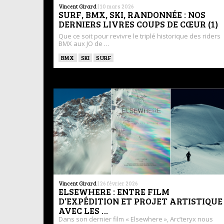
Vincent Girard
|
10 mars 2026
SURF, BMX, SKI, RANDONNÉE : NOS
DERNIERS LIVRES COUPS DE CŒUR (1)
Que ce soit pour revivre le triplé historique des riders
BMX aux JO de …
BMX
SKI
SURF
Vincent Girard
|
26 février 2026
ELSEWHERE : ENTRE FILM
D’EXPÉDITION ET PROJET ARTISTIQUE
AVEC LES …
Dans son dernier film « Elsewhere », Arc’teryx nous