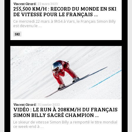
Vincent Girard
|
22 mars 2023
255,500 KM/H : RECORD DU MONDE EN SKI
DE VITESSE POUR LE FRANÇAIS …
Ce mercredi 22 mars à 9h54 à Vars, le Français Simon Billy
est devenu le …
SKI
Vincent Girard
|
31 janvier 2022
VIDÉO : LE RUN À 208KM/H DU FRANÇAIS
SIMON BILLY SACRÉ CHAMPION …
Le skieur de vitesse Simon Billy a remporté le titre mondial
ce week-end à …