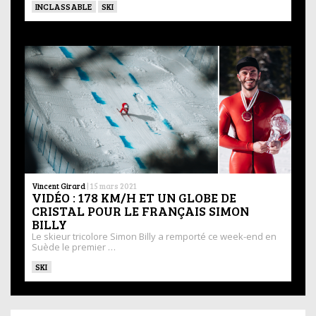
INCLASSABLE
SKI
Vincent Girard
|
15 mars 2021
VIDÉO : 178 KM/H ET UN GLOBE DE
CRISTAL POUR LE FRANÇAIS SIMON
BILLY
Le skieur tricolore Simon Billy a remporté ce week-end en
Suède le premier …
SKI