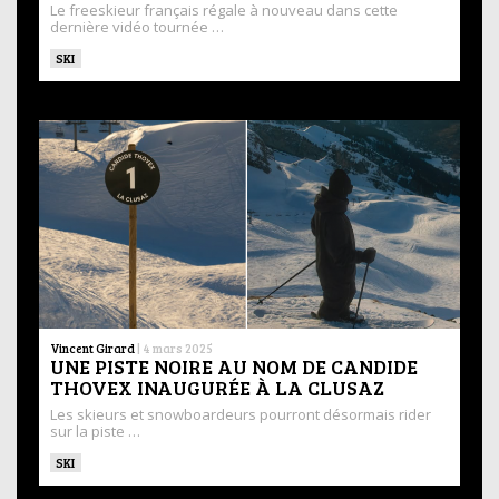
Le freeskieur français régale à nouveau dans cette
dernière vidéo tournée …
SKI
Vincent Girard
|
4 mars 2025
UNE PISTE NOIRE AU NOM DE CANDIDE
THOVEX INAUGURÉE À LA CLUSAZ
Les skieurs et snowboardeurs pourront désormais rider
sur la piste …
SKI