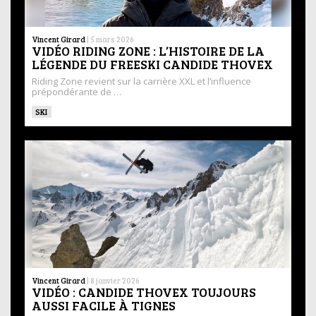
Vincent Girard
|
5 mars 2026
VIDÉO RIDING ZONE : L’HISTOIRE DE LA
LÉGENDE DU FREESKI CANDIDE THOVEX
Riding Zone revient sur la carrière XXL et l’influence
prépondérante de …
SKI
Vincent Girard
|
8 janvier 2026
VIDÉO : CANDIDE THOVEX TOUJOURS
AUSSI FACILE À TIGNES