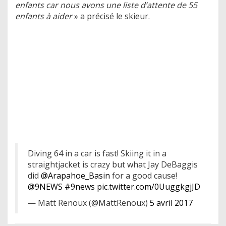
enfants car nous avons une liste d’attente de 55
enfants à aider
» a précisé le skieur.
Diving 64 in a car is fast! Skiing it in a
straightjacket is crazy but what Jay DeBaggis
did
@Arapahoe_Basin
for a good cause!
@9NEWS
#9news
pic.twitter.com/0UuggkgjJD
— Matt Renoux (@MattRenoux)
5 avril 2017