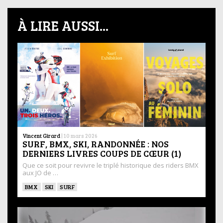
À LIRE AUSSI...
Vincent Girard
|
10 mars 2026
SURF, BMX, SKI, RANDONNÉE : NOS
DERNIERS LIVRES COUPS DE CŒUR (1)
Que ce soit pour revivre le triplé historique des riders BMX
aux JO de …
BMX
SKI
SURF