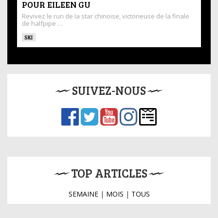
POUR EILEEN GU
Revivez le run de la star chinoise, victorieuse de la finale
de halfpipe …
SKI
SUIVEZ-NOUS
TOP ARTICLES
SEMAINE
|
MOIS
|
TOUS