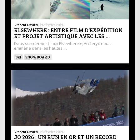
Vincent Girard
|
26 février 2026
ELSEWHERE : ENTRE FILM D’EXPÉDITION
ET PROJET ARTISTIQUE AVEC LES …
Dans son dernier film « Elsewhere », Arc’teryx nous
emmène dans les hautes …
SKI
SNOWBOARD
Vincent Girard
|
23 février 2026
JO 2026 : UN RUN EN OR ET UN RECORD