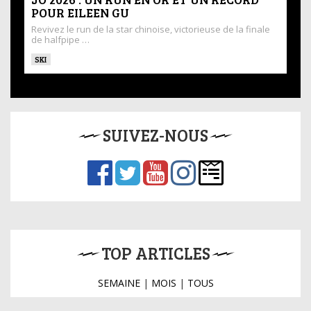
POUR EILEEN GU
Revivez le run de la star chinoise, victorieuse de la finale
de halfpipe …
SKI
SUIVEZ-NOUS
TOP ARTICLES
SEMAINE
|
MOIS
|
TOUS