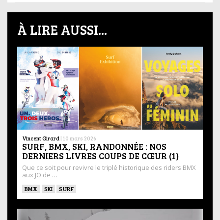
À LIRE AUSSI...
Vincent Girard
|
10 mars 2026
SURF, BMX, SKI, RANDONNÉE : NOS
DERNIERS LIVRES COUPS DE CŒUR (1)
Que ce soit pour revivre le triplé historique des riders BMX
aux JO de …
BMX
SKI
SURF