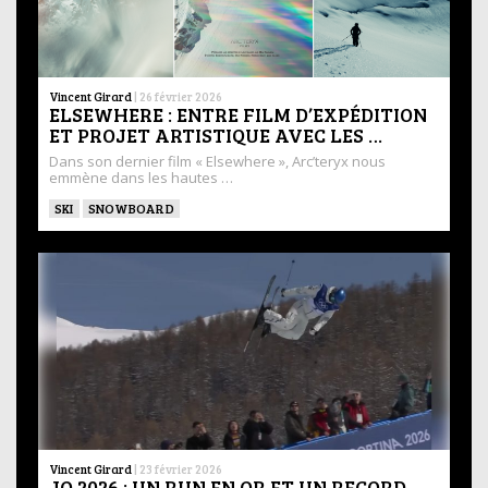
Vincent Girard
|
26 février 2026
ELSEWHERE : ENTRE FILM D’EXPÉDITION
ET PROJET ARTISTIQUE AVEC LES …
Dans son dernier film « Elsewhere », Arc’teryx nous
emmène dans les hautes …
SKI
SNOWBOARD
Vincent Girard
|
23 février 2026
JO 2026 : UN RUN EN OR ET UN RECORD