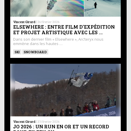
Vincent Girard
|
26 février 2026
ELSEWHERE : ENTRE FILM D’EXPÉDITION
ET PROJET ARTISTIQUE AVEC LES …
Dans son dernier film « Elsewhere », Arc’teryx nous
emmène dans les hautes …
SKI
SNOWBOARD
Vincent Girard
|
23 février 2026
JO 2026 : UN RUN EN OR ET UN RECORD