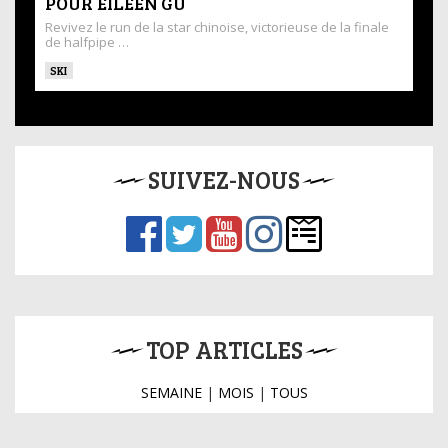
POUR EILEEN GU
Revivez le run de la star chinoise, victorieuse de la finale
de halfpipe …
SKI
SUIVEZ-NOUS
TOP ARTICLES
SEMAINE
|
MOIS
|
TOUS