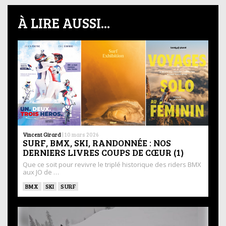
À LIRE AUSSI...
Vincent Girard
|
10 mars 2026
SURF, BMX, SKI, RANDONNÉE : NOS
DERNIERS LIVRES COUPS DE CŒUR (1)
Que ce soit pour revivre le triplé historique des riders BMX
aux JO de …
BMX
SKI
SURF