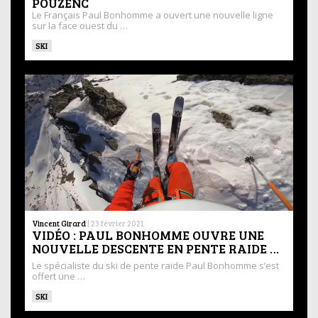
POUZENC
Le Français Paul Bonhomme a ouvert une nouvelle ligne
sur la face ouest du …
SKI
Vincent Girard
|
23 février 2021
VIDÉO : PAUL BONHOMME OUVRE UNE
NOUVELLE DESCENTE EN PENTE RAIDE …
Le spécialiste du ski de pente raide Paul Bonhomme s’est
offert une …
SKI