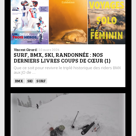
Vincent Girard
|
10 mars 2026
SURF, BMX, SKI, RANDONNÉE : NOS
DERNIERS LIVRES COUPS DE CŒUR (1)
Que ce soit pour revivre le triplé historique des riders BMX
aux JO de …
BMX
SKI
SURF