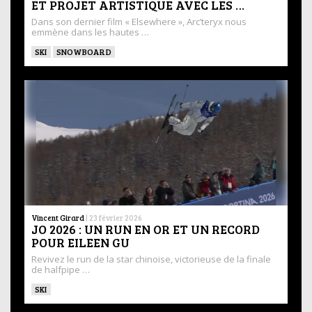
ET PROJET ARTISTIQUE AVEC LES …
Dans son dernier film « Elsewhere », Arc’teryx nous
emmène dans les hautes …
SKI
SNOWBOARD
Vincent Girard
|
23 février 2026
JO 2026 : UN RUN EN OR ET UN RECORD
POUR EILEEN GU
Revivez le run de la star chinoise, victorieuse de la finale
de halfpipe …
SKI