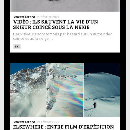
Vincent Girard
|
27 février 2026
VIDÉO : ILS SAUVENT LA VIE D’UN
SKIEUR COINCÉ SOUS LA NEIGE
Deux skieurs sont tombés par hasard sur un autre rider
coincé sous la neige …
SKI
Vincent Girard
|
26 février 2026
ELSEWHERE : ENTRE FILM D’EXPÉDITION