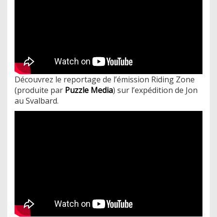
Découvrez le reportage de l’émission Riding Zone
(produite par
Puzzle Media
) sur l’expédition de Jon
au Svalbard.