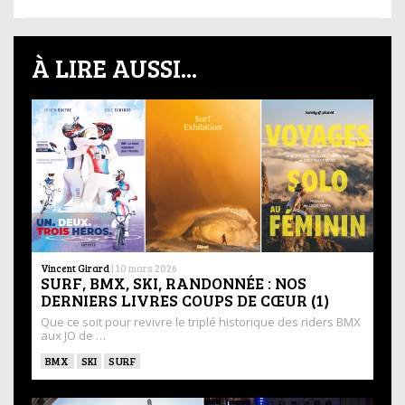
À LIRE AUSSI...
Vincent Girard
|
10 mars 2026
SURF, BMX, SKI, RANDONNÉE : NOS
DERNIERS LIVRES COUPS DE CŒUR (1)
Que ce soit pour revivre le triplé historique des riders BMX
aux JO de …
BMX
SKI
SURF