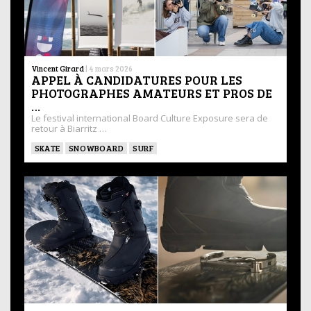
Vincent Girard
|
4 mars 2026
APPEL À CANDIDATURES POUR LES
PHOTOGRAPHES AMATEURS ET PROS DE
…
Le festival international Board Culture Exposure sera de
retour à Biarritz …
SKATE
SNOWBOARD
SURF