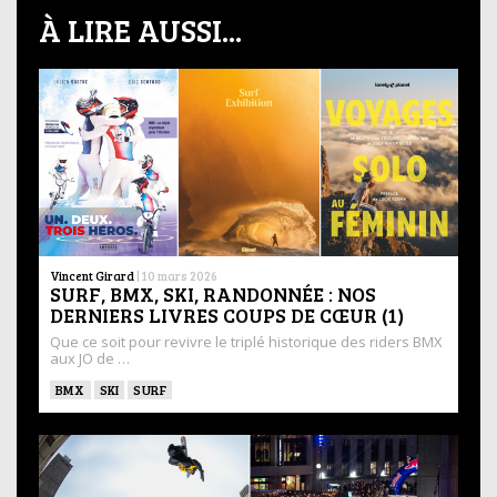
À LIRE AUSSI...
Vincent Girard
|
10 mars 2026
SURF, BMX, SKI, RANDONNÉE : NOS
DERNIERS LIVRES COUPS DE CŒUR (1)
Que ce soit pour revivre le triplé historique des riders BMX
aux JO de …
BMX
SKI
SURF