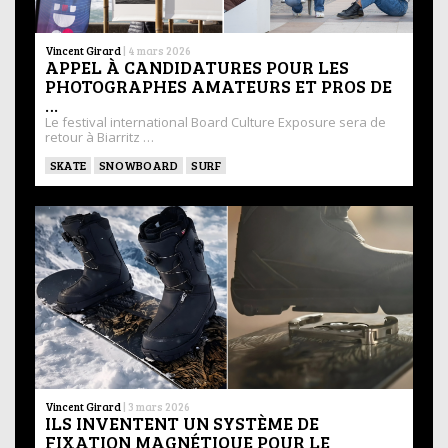
Vincent Girard
|
4 mars 2026
APPEL À CANDIDATURES POUR LES
PHOTOGRAPHES AMATEURS ET PROS DE
…
Le festival international Board Culture Exposure sera de
retour à Biarritz …
SKATE
SNOWBOARD
SURF
Vincent Girard
|
3 mars 2026
ILS INVENTENT UN SYSTÈME DE
FIXATION MAGNÉTIQUE POUR LE