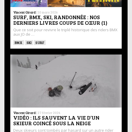
Vincent Girard
|
10 mars 2026
SURF, BMX, SKI, RANDONNÉE : NOS
DERNIERS LIVRES COUPS DE CŒUR (1)
Que ce soit pour revivre le triplé historique des riders BMX
aux JO de …
BMX
SKI
SURF
Vincent Girard
|
27 février 2026
VIDÉO : ILS SAUVENT LA VIE D’UN
SKIEUR COINCÉ SOUS LA NEIGE
Deux skieurs sont tombés par hasard sur un autre rider