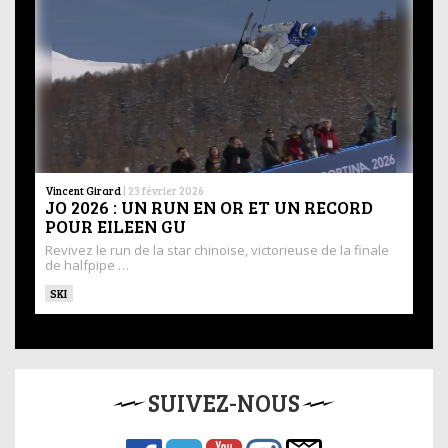
Vincent Girard
|
23 février 2026
JO 2026 : UN RUN EN OR ET UN RECORD
POUR EILEEN GU
Revivez le run de la star chinoise, victorieuse de la finale
de halfpipe …
SKI
SUIVEZ-NOUS