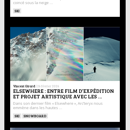
coincé sous la neige …
SKI
Vincent Girard
|
26 février 2026
ELSEWHERE : ENTRE FILM D’EXPÉDITION
ET PROJET ARTISTIQUE AVEC LES …
Dans son dernier film « Elsewhere », Arc’teryx nous
emmène dans les hautes …
SKI
SNOWBOARD