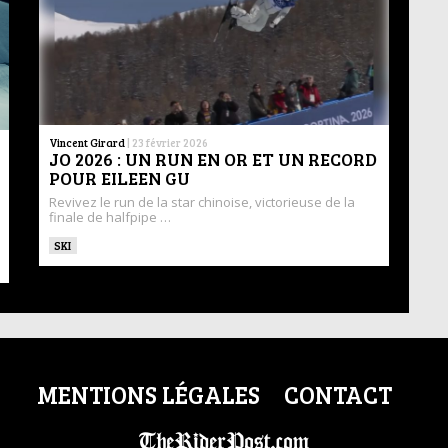
Vincent Girard
|
23 février 2026
JO 2026 : UN RUN EN OR ET UN RECORD
POUR EILEEN GU
Revivez le run de la star chinoise, victorieuse de la
finale de halfpipe …
SKI
MENTIONS LÉGALES
CONTACT