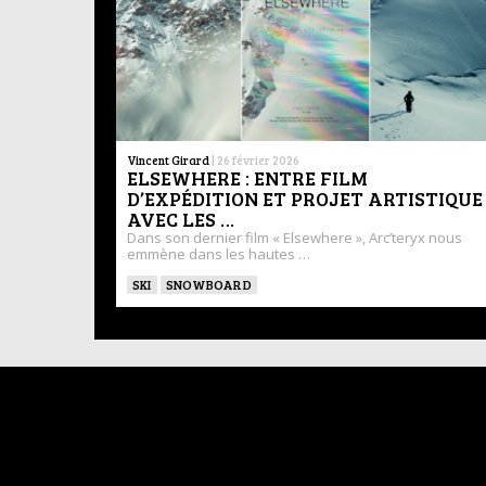
Vincent Girard
|
26 février 2026
ELSEWHERE : ENTRE FILM
D’EXPÉDITION ET PROJET ARTISTIQUE
AVEC LES …
Dans son dernier film « Elsewhere », Arc’teryx nous
emmène dans les hautes …
SKI
SNOWBOARD