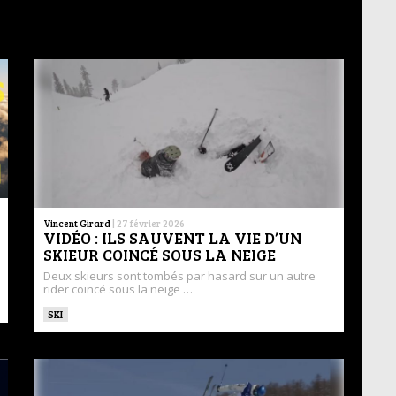
Vincent Girard
|
27 février 2026
VIDÉO : ILS SAUVENT LA VIE D’UN
SKIEUR COINCÉ SOUS LA NEIGE
Deux skieurs sont tombés par hasard sur un autre
rider coincé sous la neige …
SKI