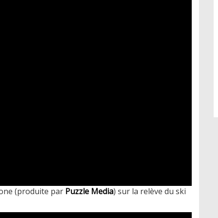
Zone (produite par
Puzzle Media
) sur la relève du ski