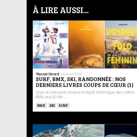
À LIRE AUSSI...
Vincent Girard
|
10 mars 2026
SURF, BMX, SKI, RANDONNÉE : NOS
DERNIERS LIVRES COUPS DE CŒUR (1)
Que ce soit pour revivre le triplé historique des riders
BMX aux JO de …
BMX
SKI
SURF