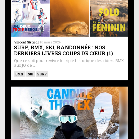
Vincent Girard
|
10 mars 2026
SURF, BMX, SKI, RANDONNÉE : NOS
DERNIERS LIVRES COUPS DE CŒUR (1)
Que ce soit pour revivre le triplé historique des riders BMX
aux JO de …
BMX
SKI
SURF