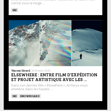
coincé sous la neige …
SKI
Vincent Girard
|
26 février 2026
ELSEWHERE : ENTRE FILM D’EXPÉDITION
ET PROJET ARTISTIQUE AVEC LES …
Dans son dernier film « Elsewhere », Arc’teryx nous
emmène dans les hautes …
SKI
SNOWBOARD