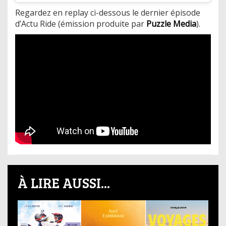
Regardez en replay ci-dessous le dernier épisode
d’Actu Ride (émission produite par
Puzzle Media
).
À LIRE AUSSI...