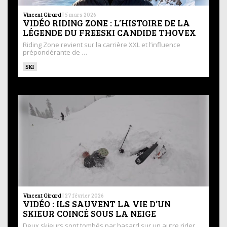
Vincent Girard
|
5 mars 2026
VIDÉO RIDING ZONE : L’HISTOIRE DE LA
LÉGENDE DU FREESKI CANDIDE THOVEX
Riding Zone revient sur la carrière XXL et l’influence
prépondérante de …
SKI
Vincent Girard
|
27 février 2026
VIDÉO : ILS SAUVENT LA VIE D’UN
SKIEUR COINCÉ SOUS LA NEIGE
Deux skieurs sont tombés par hasard sur un autre rider