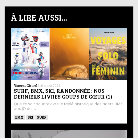
À LIRE AUSSI...
Vincent Girard
|
10 mars 2026
SURF, BMX, SKI, RANDONNÉE : NOS
DERNIERS LIVRES COUPS DE CŒUR (1)
Que ce soit pour revivre le triplé historique des riders BMX
aux JO de …
BMX
SKI
SURF