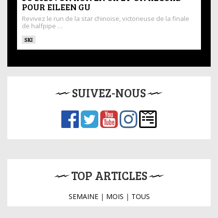
POUR EILEEN GU
Revivez le run de la star chinoise, victorieuse de la finale
de halfpipe …
SKI
SUIVEZ-NOUS
TOP ARTICLES
SEMAINE
|
MOIS
|
TOUS