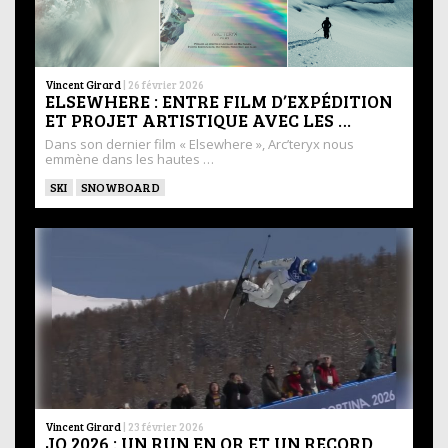
Vincent Girard
|
26 février 2026
ELSEWHERE : ENTRE FILM D’EXPÉDITION
ET PROJET ARTISTIQUE AVEC LES …
Dans son dernier film « Elsewhere », Arc’teryx nous
emmène dans les hautes …
SKI
SNOWBOARD
Vincent Girard
|
23 février 2026
JO 2026 : UN RUN EN OR ET UN RECORD