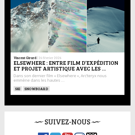
Vincent Girard
|
26 février 2026
ELSEWHERE : ENTRE FILM D’EXPÉDITION
ET PROJET ARTISTIQUE AVEC LES …
Dans son dernier film « Elsewhere », Arc’teryx nous
emmène dans les hautes …
SKI
SNOWBOARD
SUIVEZ-NOUS