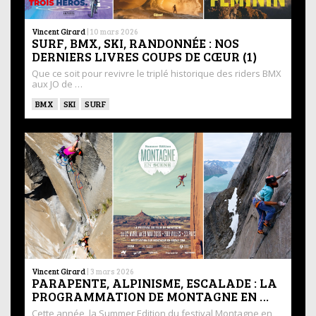
Vincent Girard
|
10 mars 2026
SURF, BMX, SKI, RANDONNÉE : NOS
DERNIERS LIVRES COUPS DE CŒUR (1)
Que ce soit pour revivre le triplé historique des riders BMX
aux JO de …
BMX
SKI
SURF
Vincent Girard
|
3 mars 2026
PARAPENTE, ALPINISME, ESCALADE : LA
PROGRAMMATION DE MONTAGNE EN …
Cette année, la Summer Edition du festival Montagne en