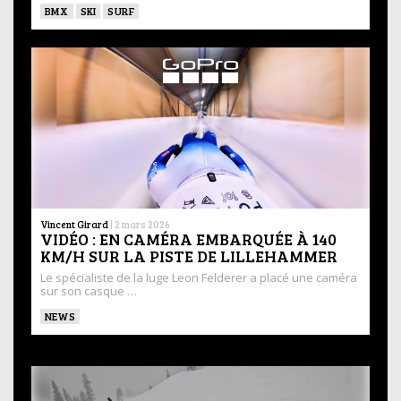
BMX
SKI
SURF
Vincent Girard
|
2 mars 2026
VIDÉO : EN CAMÉRA EMBARQUÉE À 140
KM/H SUR LA PISTE DE LILLEHAMMER
Le spécialiste de la luge Leon Felderer a placé une caméra
sur son casque …
NEWS