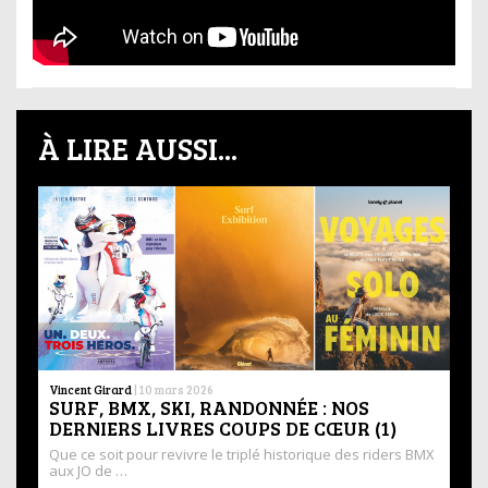
À LIRE AUSSI...
Vincent Girard
|
10 mars 2026
SURF, BMX, SKI, RANDONNÉE : NOS
DERNIERS LIVRES COUPS DE CŒUR (1)
Que ce soit pour revivre le triplé historique des riders BMX
aux JO de …