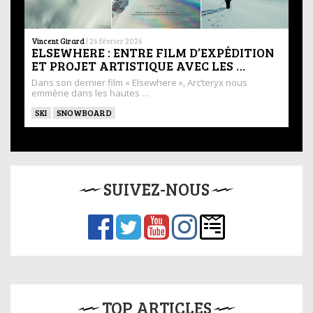
Vincent Girard
|
26 février 2026
ELSEWHERE : ENTRE FILM D’EXPÉDITION
ET PROJET ARTISTIQUE AVEC LES …
Dans son dernier film « Elsewhere », Arc’teryx nous
emmène dans les hautes …
SKI
SNOWBOARD
SUIVEZ-NOUS
TOP ARTICLES