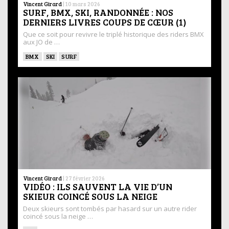
Vincent Girard
|
10 mars 2026
SURF, BMX, SKI, RANDONNÉE : NOS
DERNIERS LIVRES COUPS DE CŒUR (1)
Que ce soit pour revivre le triplé historique des riders BMX
aux JO de …
BMX
SKI
SURF
Vincent Girard
|
27 février 2026
VIDÉO : ILS SAUVENT LA VIE D’UN
SKIEUR COINCÉ SOUS LA NEIGE
Deux skieurs sont tombés par hasard sur un autre rider
coincé sous la neige …