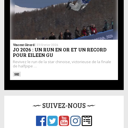
Vincent Girard
|
23 février 2026
JO 2026 : UN RUN EN OR ET UN RECORD
POUR EILEEN GU
Revivez le run de la star chinoise, victorieuse de la finale
de halfpipe …
SKI
SUIVEZ-NOUS