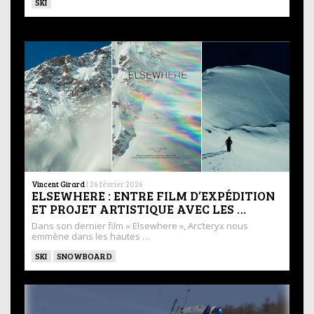
SKI
Vincent Girard
|
26 février 2026
ELSEWHERE : ENTRE FILM D’EXPÉDITION
ET PROJET ARTISTIQUE AVEC LES …
Dans son dernier film « Elsewhere », Arc’teryx nous
emmène dans les hautes …
SKI
SNOWBOARD