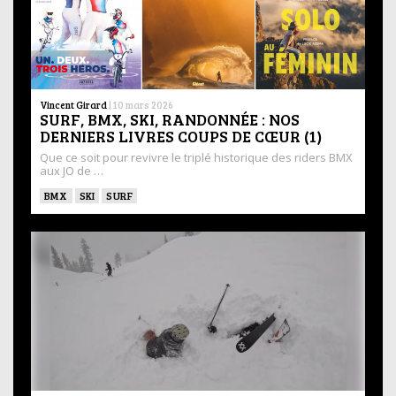
Vincent Girard
|
10 mars 2026
SURF, BMX, SKI, RANDONNÉE : NOS
DERNIERS LIVRES COUPS DE CŒUR (1)
Que ce soit pour revivre le triplé historique des riders BMX
aux JO de …
BMX
SKI
SURF