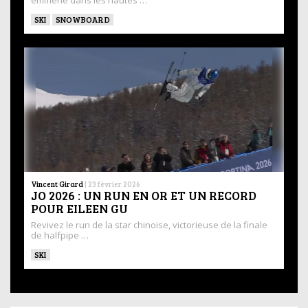
emmène dans les hautes …
SKI
SNOWBOARD
Vincent Girard
|
23 février 2026
JO 2026 : UN RUN EN OR ET UN RECORD
POUR EILEEN GU
Revivez le run de la star chinoise, victorieuse de la finale
de halfpipe …
SKI