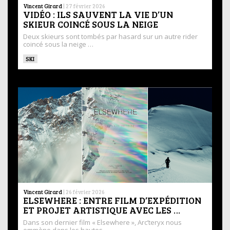
Vincent Girard
|
27 février 2026
VIDÉO : ILS SAUVENT LA VIE D’UN
SKIEUR COINCÉ SOUS LA NEIGE
Deux skieurs sont tombés par hasard sur un autre rider
coincé sous la neige …
SKI
Vincent Girard
|
26 février 2026
ELSEWHERE : ENTRE FILM D’EXPÉDITION
ET PROJET ARTISTIQUE AVEC LES …
Dans son dernier film « Elsewhere », Arc’teryx nous