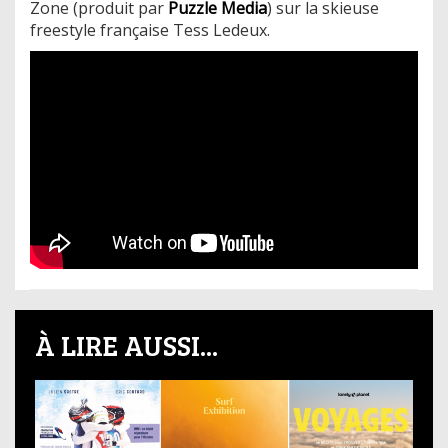
Zone (produit par
Puzzle Media
) sur la skieuse
freestyle française Tess Ledeux.
À LIRE AUSSI...