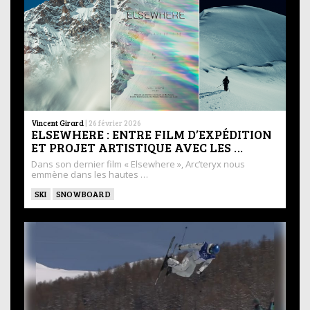
Vincent Girard
|
26 février 2026
ELSEWHERE : ENTRE FILM D’EXPÉDITION
ET PROJET ARTISTIQUE AVEC LES …
Dans son dernier film « Elsewhere », Arc’teryx nous
emmène dans les hautes …
SKI
SNOWBOARD