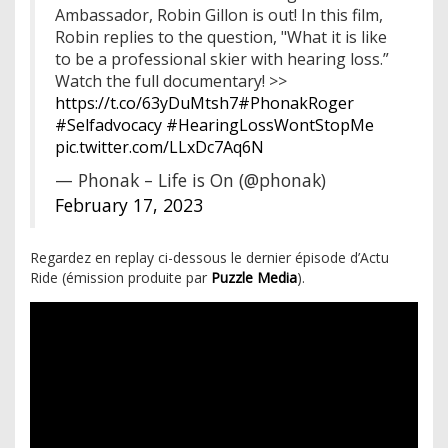
Ambassador, Robin Gillon is out! In this film,
Robin replies to the question, "What it is like
to be a professional skier with hearing loss.”
Watch the full documentary! >>
https://t.co/63yDuMtsh7
#PhonakRoger
#Selfadvocacy
#HearingLossWontStopMe
pic.twitter.com/LLxDc7Aq6N
— Phonak – Life is On (@phonak)
February 17, 2023
Regardez en replay ci-dessous le dernier épisode d’Actu
Ride (émission produite par
Puzzle Media
).