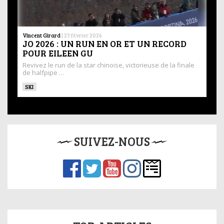
Vincent Girard
|
23 février 2026
JO 2026 : UN RUN EN OR ET UN RECORD
POUR EILEEN GU
Revivez le run de la star chinoise, victorieuse de la finale
de halfpipe …
SKI
SUIVEZ-NOUS