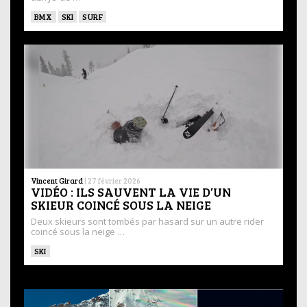
BMX
SKI
SURF
Vincent Girard
|
27 février 2026
VIDÉO : ILS SAUVENT LA VIE D’UN
SKIEUR COINCÉ SOUS LA NEIGE
Deux skieurs sont tombés par hasard sur un autre rider
coincé sous la neige …
SKI