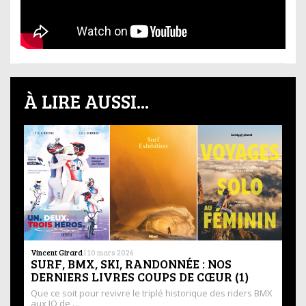
À LIRE AUSSI...
Vincent Girard
|
10 mars 2026
SURF, BMX, SKI, RANDONNÉE : NOS
DERNIERS LIVRES COUPS DE CŒUR (1)
Que ce soit pour revivre le triplé historique des riders BMX
aux JO de …