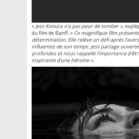
«
Jess Kimura n’a pas peur de tomber »
, expli
du film de Banff. «
Ce magnifique film présente
détermination. Elle relève un défi après l’au
influentes de son temps. Jess partage ouverte
profondes et nous rappelle l’importance d’être
inspirante d’une héroïne ».