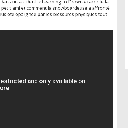
ans un accident. « Learning to Drown » raconte la
on petit ami et comment la snowboardeuse a affronté
lus été épargnée par les blessures physiques tout