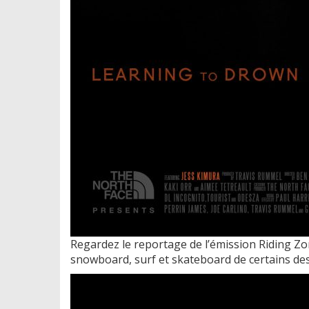
Regardez le reportage de l’émission Riding Zo
snowboard, surf et skateboard de certains des 