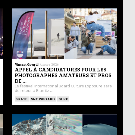
Vincent Girard
|
4 mars 2026
APPEL À CANDIDATURES POUR LES
PHOTOGRAPHES AMATEURS ET PROS
DE …
Le festival international Board Culture Exposure sera
de retour à Biarritz …
SKATE
SNOWBOARD
SURF