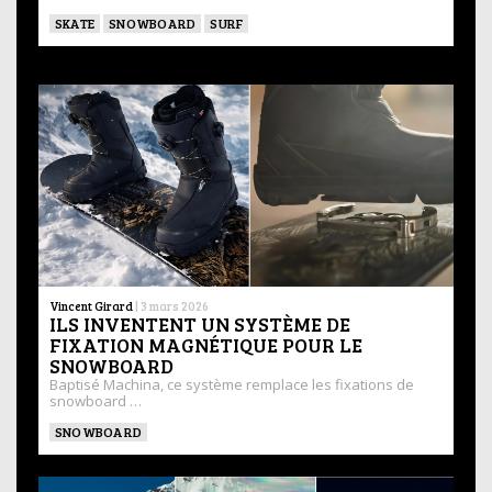
SKATE
SNOWBOARD
SURF
Vincent Girard
|
3 mars 2026
ILS INVENTENT UN SYSTÈME DE
FIXATION MAGNÉTIQUE POUR LE
SNOWBOARD
Baptisé Machina, ce système remplace les fixations de
snowboard …
SNOWBOARD