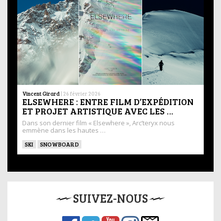
Vincent Girard
|
26 février 2026
ELSEWHERE : ENTRE FILM D’EXPÉDITION
ET PROJET ARTISTIQUE AVEC LES …
Dans son dernier film « Elsewhere », Arc’teryx nous
emmène dans les hautes …
SKI
SNOWBOARD
SUIVEZ-NOUS