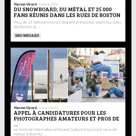
Vincent Girard
|
9 mars 2026
DU SNOWBOARD, DU MÉTAL ET 25 000
FANS RÉUNIS DANS LES RUES DE BOSTON
Plus de 25 000 personnes étaient présentes dans les rues
de Boston à …
SNOWBOARD
Vincent Girard
|
4 mars 2026
APPEL À CANDIDATURES POUR LES
PHOTOGRAPHES AMATEURS ET PROS DE
…
Le festival international Board Culture Exposure sera de
retour à Biarritz …