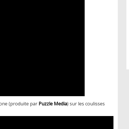
Zone (produite par
Puzzle Media
) sur les coulisses