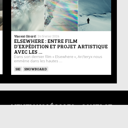
Vincent Girard
|
26 février 2026
ELSEWHERE : ENTRE FILM
D’EXPÉDITION ET PROJET ARTISTIQUE
AVEC LES …
Dans son dernier film « Elsewhere », Arc’teryx nous
emmène dans les hautes …
SKI
SNOWBOARD
MENTIONS LÉGALES
CONTACT