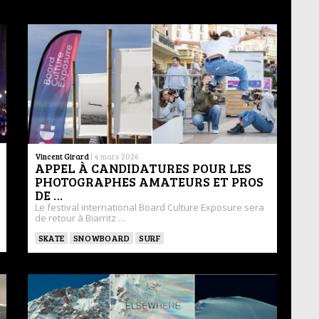
Vincent Girard
|
4 mars 2026
APPEL À CANDIDATURES POUR LES
PHOTOGRAPHES AMATEURS ET PROS
DE …
Le festival international Board Culture Exposure sera
de retour à Biarritz …
SKATE
SNOWBOARD
SURF